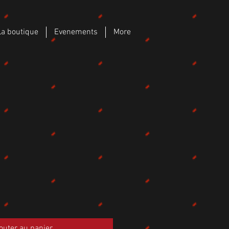
La boutique
Evenements
More
outer au panier