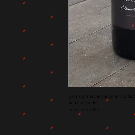
Syrah, grenache vieillit en fût de 
Aop Languedoc 
millésime 2020