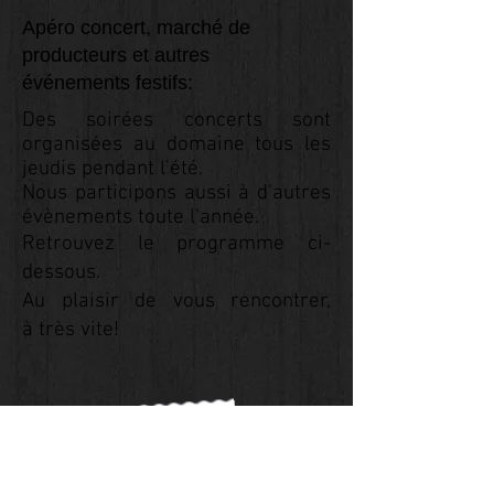
Apéro concert, marché de
producteurs et autres
événements festifs:
Des soirées concerts sont
organisées au domaine tous les
jeudis pendant l'été.
Nous participons aussi à d'autres
évènements toute l'année.
Retrouvez le programme ci-
dessous.
Au plaisir de vous rencontrer,
à
très vite!
Inscrivez-vous à notre liste
de diffusion