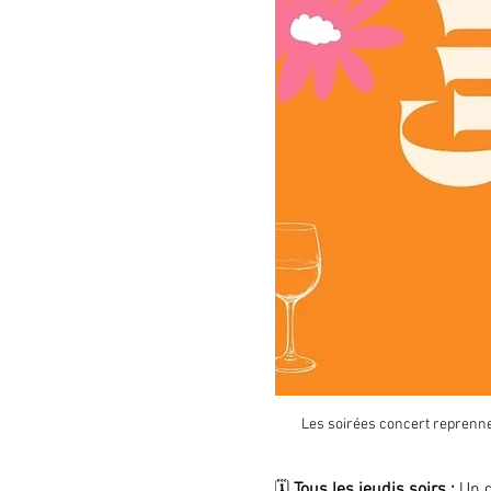
Les soirées concert reprennen
🗓️ 
Tous les jeudis soirs :
 Un g