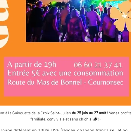
t à la Guinguette de la Croix Saint-Julien 
du 25 juin au 27 août
 ! Venez profi
familiale, conviviale et sans chichis. 🪵✨
roupe différent en 100% LIVE (reggae, chanson française, latino...).