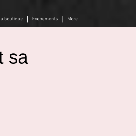
La boutique
Evenements
More
t sa