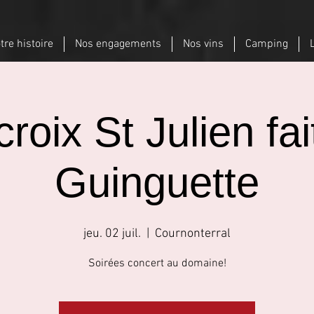
tre histoire
Nos engagements
Nos vins
Camping
croix St Julien fai
Guinguette
jeu. 02 juil.
  |  
Cournonterral
Soirées concert au domaine!