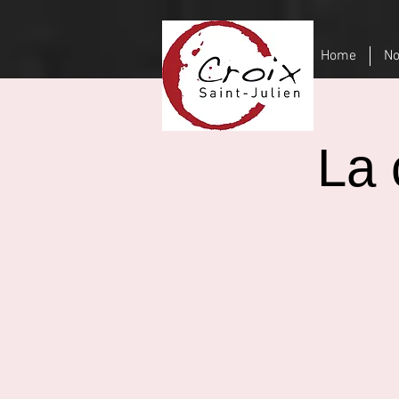
Home
No
La 